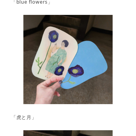
「blue flowers」
「虎と月」