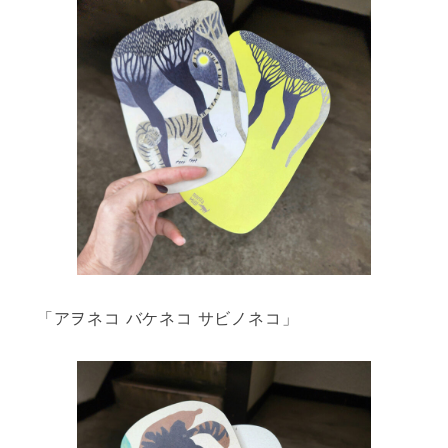
「アヲネコ バケネコ サビノネコ」