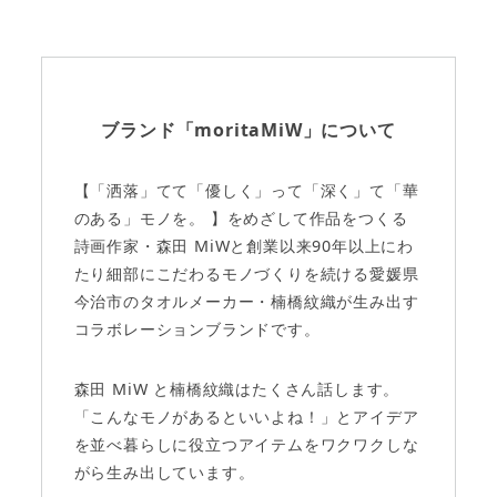
ブランド「moritaMiW」について
【「洒落」てて「優しく」って「深く」て「華
のある」モノを。 】
をめざして作品をつくる
詩画作家・森田 MiWと
創業以来90年以上にわ
たり細部にこだわるモノづくりを続ける
愛媛県
今治市のタオルメーカー・楠橋紋織が生み出す
コラボレーションブランドです。
森田 MiW と楠橋紋織はたくさん話します。
「こんなモノがあるといいよね！」とアイデア
を並べ
暮らしに役立つアイテムをワクワクしな
がら生み出しています。